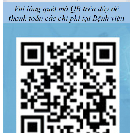
Khoa Răng Hàm Mặt
Khoa Hồi sức tích cực Nội
Khoa Y Học Cổ Truyền
Khoa Phẫu thuật - Gây mê Hồi sức
Khoa Khám bệnh
Khoa Cấp cứu
Khoa Dinh dưỡng
Khoa Hoá trị can thiệp và Chăm sóc giảm nhẹ
Khoa Phẫu trị - Xạ trị & Y học hạt nhân