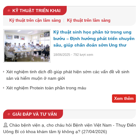
KỸ THUẬT TRIỂN KHAI
Kỹ thuật trên cận lâm sàng
Kỹ thuật trên lâm sàng
Kỹ thuật sinh học phân tử trong ung
bướu – Định hướng phát triển chuyên
sâu, giúp chẩn đoán sớm Ung thư
18/06/2025 - 792 lượt xem
Xét nghiệm tinh dịch đồ giúp phát hiện sớm các vấn đề về sinh
sản và hiếm muộn ở nam giới
Xét nghiệm Protein toàn phần trong máu
Xem thêm
GIẢI ĐÁP VÀ TƯ VẤN
Chào bệnh viện ạ, cho cháu hỏi Bệnh viện Việt Nam - Thụy Điển
Uông Bí có khoa khám tâm lý không ạ?
(27/04/2026)