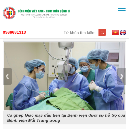
0966681313
ện
Ca ghép Giác mạc đầu tiên tại Bệnh viện dưới sự hỗ trợ của
Bệnh viện Mắt Trung ương