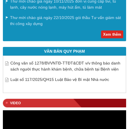
Thư mời chào giá ngày 10/11/2025 đơn vị cung cấp tivi, tủ
lạnh, cây nước nóng lạnh, máy hút ẩm, tủ làm mát
Thư mời chào giá ngày 22/10/2025 gói thầu Tư vấn giám sát
thi công xây dựng
Xem thêm
VĂN BẢN QUY PHẠM
Công văn số 1278/BVVNTĐ-TTĐT&CĐT v/v thông báo danh
sách người thực hành khám bệnh, chữa bệnh tại Bệnh viện
Luật số 117/2025/QH15 Luật Bảo vệ Bí mật Nhà nước
VIDEO