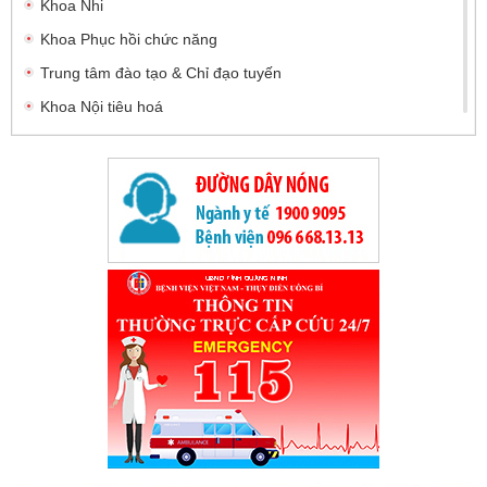
Khoa Nhi
Khoa Phục hồi chức năng
Trung tâm đào tạo & Chỉ đạo tuyến
Khoa Nội tiêu hoá
Khoa Nội tiết
Khoa Tâm thần kinh - cơ xương khớp
Khoa Ngoại Tiêu hóa và Tổng hợp
Khoa Chấn thương - Chỉnh hình và Bỏng
Khoa Ngoại thần kinh
Khoa Phẫu thuật - Can thiệp tim mạch và Lồng ngực
Khoa Điều trị theo yêu cầu
Khoa Mắt
Khoa Bệnh nhiệt đới
Khoa Chẩn đoán hình ảnh
Khoa Dược