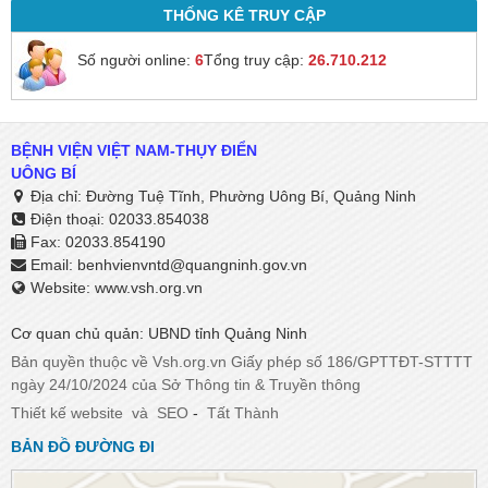
THỐNG KÊ TRUY CẬP
Số người online:
6
Tổng truy cập:
26.710.212
BỆNH VIỆN VIỆT NAM-THỤY ĐIỂN
UÔNG BÍ
Địa chỉ: Đường Tuệ Tĩnh, Phường Uông Bí, Quảng Ninh
Điện thoại: 02033.854038
Fax: 02033.854190
Email:
benhvienvntd@quangninh.gov.vn​​​​​​​
Website: www.vsh.org.vn
Cơ quan chủ quản: UBND tỉnh Quảng Ninh
Bản quyền thuộc về Vsh.org.vn Giấy phép số 186/GPTTĐT-STTTT
ngày 24/10/2024 của Sở Thông tin & Truyền thông
Thiết kế website
và
SEO
-
Tất Thành
BẢN ĐỒ ĐƯỜNG ĐI