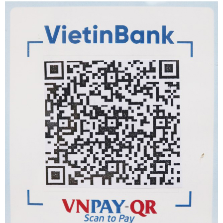
Khoa Vi sinh
Khoa Giải phẫu bệnh
Khoa Hóa sinh
Khoa Huyết học - Truyền máu
Khoa Kiểm soát nhiễm khuẩn
Phòng Kế hoạch tổng hợp
Phòng Điều dưỡng
Phòng Tài chính kế toán
Phòng Hành chính quản trị
Phòng Vật tư - Thiết bị y tế
Phòng Tổ chức cán bộ
Phòng Quản lý chất lượng
Khoa Sơ sinh
Khoa Tai Mũi Họng