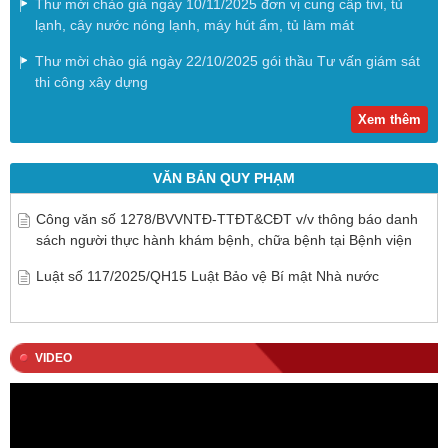
Thư mời chào giá ngày 10/11/2025 đơn vị cung cấp tivi, tủ
lạnh, cây nước nóng lạnh, máy hút ẩm, tủ làm mát
Thư mời chào giá ngày 22/10/2025 gói thầu Tư vấn giám sát
thi công xây dựng
Xem thêm
VĂN BẢN QUY PHẠM
Công văn số 1278/BVVNTĐ-TTĐT&CĐT v/v thông báo danh
sách người thực hành khám bệnh, chữa bệnh tại Bệnh viện
Luật số 117/2025/QH15 Luật Bảo vệ Bí mật Nhà nước
VIDEO