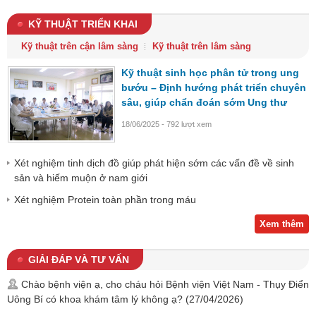
KỸ THUẬT TRIỂN KHAI
Kỹ thuật trên cận lâm sàng
Kỹ thuật trên lâm sàng
Kỹ thuật sinh học phân tử trong ung
bướu – Định hướng phát triển chuyên
sâu, giúp chẩn đoán sớm Ung thư
18/06/2025 - 792 lượt xem
Xét nghiệm tinh dịch đồ giúp phát hiện sớm các vấn đề về sinh
sản và hiếm muộn ở nam giới
Xét nghiệm Protein toàn phần trong máu
Xem thêm
GIẢI ĐÁP VÀ TƯ VẤN
Chào bệnh viện ạ, cho cháu hỏi Bệnh viện Việt Nam - Thụy Điển
Uông Bí có khoa khám tâm lý không ạ?
(27/04/2026)