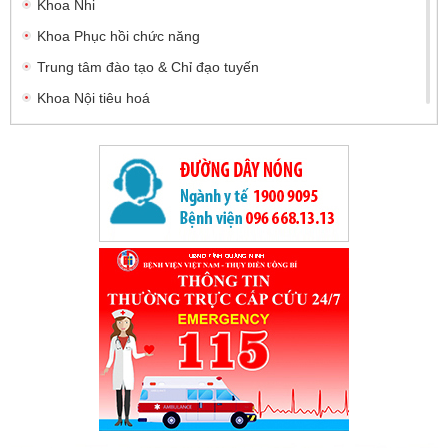
Khoa Nhi
Khoa Phục hồi chức năng
Trung tâm đào tạo & Chỉ đạo tuyến
Khoa Nội tiêu hoá
Khoa Nội tiết
Khoa Tâm thần kinh - cơ xương khớp
Khoa Ngoại Tiêu hóa và Tổng hợp
Khoa Chấn thương - Chỉnh hình và Bỏng
Khoa Ngoại thần kinh
Khoa Phẫu thuật - Can thiệp tim mạch và Lồng ngực
Khoa Điều trị theo yêu cầu
Khoa Mắt
Khoa Bệnh nhiệt đới
Khoa Chẩn đoán hình ảnh
Khoa Dược