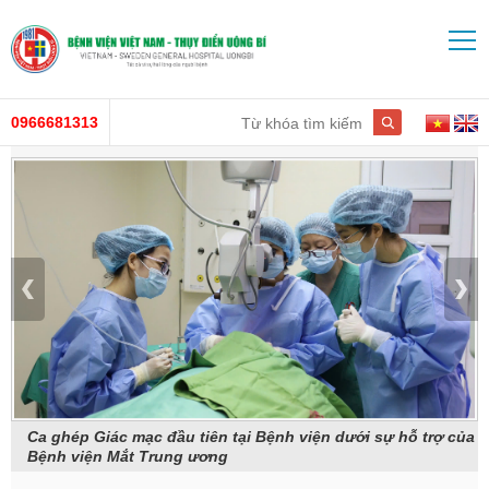
0966681313
ện
Ca ghép Giác mạc đầu tiên tại Bệnh viện dưới sự hỗ trợ của
Bệnh viện Mắt Trung ương