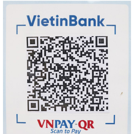
Khoa Vi sinh
Khoa Giải phẫu bệnh
Khoa Hóa sinh
Khoa Huyết học - Truyền máu
Khoa Kiểm soát nhiễm khuẩn
Phòng Kế hoạch tổng hợp
Phòng Điều dưỡng
Phòng Tài chính kế toán
Phòng Hành chính quản trị
Phòng Vật tư - Thiết bị y tế
Phòng Tổ chức cán bộ
Phòng Quản lý chất lượng
Khoa Sơ sinh
Khoa Tai Mũi Họng