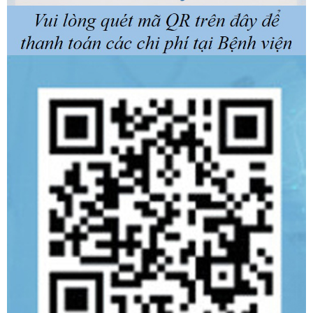
Khoa Răng Hàm Mặt
Khoa Hồi sức tích cực Nội
Khoa Y Học Cổ Truyền
Khoa Phẫu thuật - Gây mê Hồi sức
Khoa Khám bệnh
Khoa Cấp cứu
Khoa Dinh dưỡng
Khoa Hoá trị can thiệp và Chăm sóc giảm nhẹ
Khoa Phẫu trị - Xạ trị & Y học hạt nhân