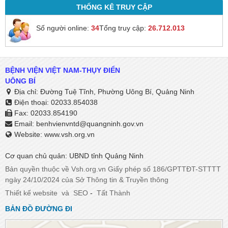
THỐNG KÊ TRUY CẬP
Số người online:
34
Tổng truy cập:
26.712.013
BỆNH VIỆN VIỆT NAM-THỤY ĐIỂN
UÔNG BÍ
Địa chỉ: Đường Tuệ Tĩnh, Phường Uông Bí, Quảng Ninh
Điện thoại: 02033.854038
Fax: 02033.854190
Email:
benhvienvntd@quangninh.gov.vn​​​​​​​
Website: www.vsh.org.vn
Cơ quan chủ quản: UBND tỉnh Quảng Ninh
Bản quyền thuộc về Vsh.org.vn Giấy phép số 186/GPTTĐT-STTTT
ngày 24/10/2024 của Sở Thông tin & Truyền thông
Thiết kế website
và
SEO
-
Tất Thành
BẢN ĐỒ ĐƯỜNG ĐI