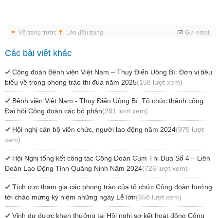
Về trang trước
Lên đầu trang
Gửi email
Các bài viết khác
Công đoàn Bệnh viện Việt Nam – Thụy Điển Uông Bí: Đơn vị tiêu
biểu về trong phong trào thi đua năm 2025
(158 lượt xem)
Bệnh viện Việt Nam - Thụy Điển Uông Bí: Tổ chức thành công
Đại hội Công đoàn các bộ phận
(281 lượt xem)
Hội nghị cán bộ viên chức, người lao động năm 2024
(975 lượt
xem)
Hội Nghị tổng kết công tác Công Đoàn Cụm Thi Đua Số 4 – Liên
Đoàn Lao Động Tỉnh Quảng Ninh Năm 2024
(726 lượt xem)
Tích cực tham gia các phong trào của tổ chức Công đoàn hướng
tới chào mừng kỷ niệm những ngày Lễ lớn
(658 lượt xem)
Vinh dự được khen thưởng tại Hội nghị sơ kết hoạt động Công