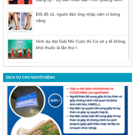
Đốt đồ cũ, người đàn ông nhập viện vì bỏng
nặng
Vinh dự đạt Giải Nhì Cuộc thi Cơ sở y tế không
khói thuốc lá lần thứ I
Đừng để tuổi tác là rào cản khiến việc điều trị bị
chậm trễ
DỊCH VỤ CHO NGƯỜI BỆNH
Nội soi mật tụy ngược dòng – Giải pháp tối ưu
cho người bệnh sỏi ống mật chủ