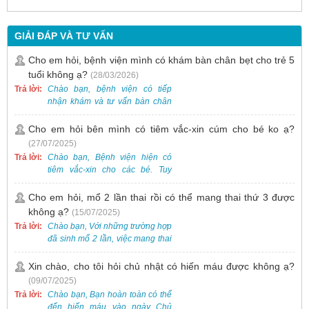
GIẢI ĐÁP VÀ TƯ VẤN
Cho em hỏi, bệnh viện mình có khám bàn chân bẹt cho trẻ 5
tuổi không ạ?
(28/03/2026)
Trả lời:
Chào bạn, bệnh viện có tiếp
nhận khám và tư vấn bàn chân
bẹt cho trẻ em, bao gồm cả trẻ 5
tuổi. Bạn có thể đưa bé đến
Cho em hỏi bên mình có tiêm vắc-xin cúm cho bé ko ạ?
Khoa Khám bệnh của bệnh viện
(27/07/2025)
để được bác sĩ chuyên khoa
Trả lời:
Chào bạn, Bệnh viện hiện có
thăm khám. Ngoài ra, để thuận
tiêm vắc-xin cho các bé. Tuy
tiện hơn, bạn có thể đặt lịch
nhiên, các loại vắc-xin thường về
khám trước qua số điện thoại:
theo từng đợt, không phải lúc
Cho em hỏi, mổ 2 lần thai rồi có thể mang thai thứ 3 được
0988 270 115. Nếu cần hỗ trợ
nào cũng có sẵn.
không ạ?
(15/07/2025)
thêm, vui lòng liên hệ qua Zalo
hoặc Fanpage Bệnh viện Việt
Trả lời:
Chào bạn, Với những trường hợp
Nam - Thụy Điển Uông Bí.
đã sinh mổ 2 lần, việc mang thai
lần 3 vẫn có thể thực hiện được.
Tại Bệnh viện, chúng tôi đã tiếp
Xin chào, cho tôi hỏi chủ nhật có hiến máu được không ạ?
nhận và hỗ trợ nhiều thai phụ có
(09/07/2025)
nhu cầu tương tự.
Trả lời:
Chào bạn, Bạn hoàn toàn có thể
đến hiến máu vào ngày Chủ