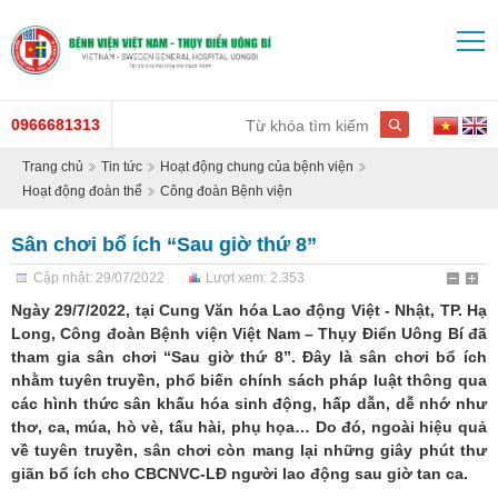
0966681313
Trang chủ
Tin tức
Hoạt động chung của bệnh viện
Hoạt động đoàn thể
Công đoàn Bệnh viện
Sân chơi bổ ích “Sau giờ thứ 8”
Cập nhật: 29/07/2022
Lượt xem: 2.353
Ngày 29/7/2022, tại Cung Văn hóa Lao động Việt - Nhật, TP. Hạ
Long, Công đoàn Bệnh viện Việt Nam – Thụy Điển Uông Bí đã
tham gia sân chơi “Sau giờ thứ 8”. Đây là sân chơi bổ ích
nhằm tuyên truyền, phổ biến chính sách pháp luật thông qua
các hình thức sân khấu hóa sinh động, hấp dẫn, dễ nhớ như
thơ, ca, múa, hò vè, tấu hài, phụ họa… Do đó, ngoài hiệu quả
về tuyên truyền, sân chơi còn mang lại những giây phút thư
giãn bổ ích cho CBCNVC-LĐ người lao động sau giờ tan ca.