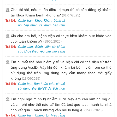
Nhật.
Cho tôi hỏi, nếu muốn điều trị mụn thì có cần đăng ký khám
tại Khoa Khám bệnh không ạ?
(01/07/2025)
Trả lời:
Chào bạn, Khoa Khám bệnh là
nơi tiếp nhận và khám ban đầu
cho tất cả các trường hợp, bao
gồm cả điều trị mụn. Vì vậy, bạn
Xin cho em hỏi, bệnh viện có thực hiện khám sức khỏe vào
cần đăng ký khám tại Khoa
cuối tuần không ạ?
(18/06/2025)
Khám bệnh trước.
Trả lời:
Chào bạn, Bệnh viện có khám
sức khỏe theo yêu cầu vào sáng
thứ Bảy. Nếu bạn có nhu cầu, vui
lòng đặt lịch trước để được sắp
Em bị mất thẻ bảo hiểm y tế và hiện chỉ có thẻ điện tử trên
xếp thời gian phù hợp.
ứng dụng VssID. Vậy khi đến khám tại bệnh viện, em có thể
sử dụng thẻ trên ứng dụng hay cần mang theo thẻ giấy
không
(13/06/2025)
Trả lời:
Chào bạn, Bạn hoàn toàn có thể
sử dụng thẻ BHYT đã tích hợp
trên ứng dụng VssID khi đến
khám và không cần mang theo
Em nghi ngờ mình bị nhiễm HPV. Vậy em cần làm những gì
thẻ giấy.
và chi phí như thế nào ạ? Em đã test que test nhanh tại nhà
cho kết quả 1 vạch nhưng vẫn hơi lo lắng ạ.
(25/05/2025)
Trả lời:
Chào bạn, Chúng tôi hiểu rằng