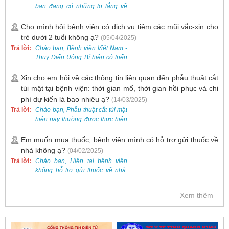
bạn đang có những lo lắng về
nguy cơ nhiễm HPV. Tại Bệnh
viện Việt Nam - Thụy Điển Uông
Cho mình hỏi bệnh viện có dịch vụ tiêm các mũi vắc-xin cho
Bí, chúng tôi cung cấp các dịch
trẻ dưới 2 tuổi không ạ?
(05/04/2025)
vụ thăm khám và xét nghiệm
Trả lời:
Chào bạn, Bệnh viện Việt Nam -
chuyên sâu để phát hiện sớm
Thụy Điển Uông Bí hiện có triển
HPV và tầm soát ung thư cổ tử
khai dịch vụ tiêm vắc-xin cho trẻ
cung.
dưới 2 tuổi.
Xin cho em hỏi về các thông tin liên quan đến phẫu thuật cắt
túi mật tại bệnh viện: thời gian mổ, thời gian hồi phục và chi
phí dự kiến là bao nhiêu ạ?
(14/03/2025)
Trả lời:
Chào bạn, Phẫu thuật cắt túi mật
hiện nay thường được thực hiện
bằng phương pháp nội soi, đây
là một kỹ thuật ít xâm lấn, an toàn
Em muốn mua thuốc, bệnh viện mình có hỗ trợ gửi thuốc về
và phổ biến.
nhà không ạ?
(04/02/2025)
Trả lời:
Chào bạn, Hiện tại bệnh viện
không hỗ trợ gửi thuốc về nhà.
Việc cấp phát thuốc tại bệnh viện
được thực hiện theo đơn thuốc
Xem thêm
của bác sĩ sau khi thăm khám
trực tiếp.