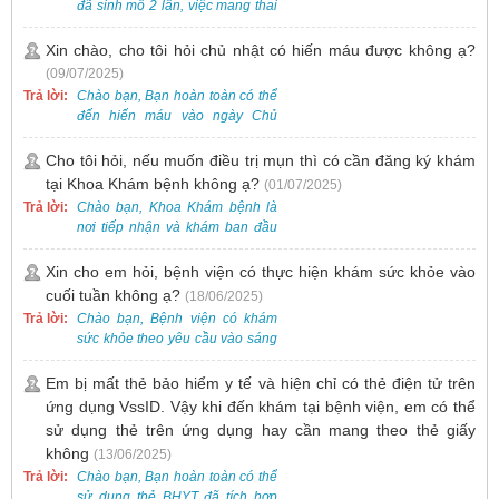
Nam - Thụy Điển Uông Bí.
đã sinh mổ 2 lần, việc mang thai
lần 3 vẫn có thể thực hiện được.
Tại Bệnh viện, chúng tôi đã tiếp
Xin chào, cho tôi hỏi chủ nhật có hiến máu được không ạ?
nhận và hỗ trợ nhiều thai phụ có
(09/07/2025)
nhu cầu tương tự.
Trả lời:
Chào bạn, Bạn hoàn toàn có thể
đến hiến máu vào ngày Chủ
Nhật.
Cho tôi hỏi, nếu muốn điều trị mụn thì có cần đăng ký khám
tại Khoa Khám bệnh không ạ?
(01/07/2025)
Trả lời:
Chào bạn, Khoa Khám bệnh là
nơi tiếp nhận và khám ban đầu
cho tất cả các trường hợp, bao
gồm cả điều trị mụn. Vì vậy, bạn
Xin cho em hỏi, bệnh viện có thực hiện khám sức khỏe vào
cần đăng ký khám tại Khoa
cuối tuần không ạ?
(18/06/2025)
Khám bệnh trước.
Trả lời:
Chào bạn, Bệnh viện có khám
sức khỏe theo yêu cầu vào sáng
thứ Bảy. Nếu bạn có nhu cầu, vui
lòng đặt lịch trước để được sắp
Em bị mất thẻ bảo hiểm y tế và hiện chỉ có thẻ điện tử trên
xếp thời gian phù hợp.
ứng dụng VssID. Vậy khi đến khám tại bệnh viện, em có thể
sử dụng thẻ trên ứng dụng hay cần mang theo thẻ giấy
không
(13/06/2025)
Trả lời:
Chào bạn, Bạn hoàn toàn có thể
sử dụng thẻ BHYT đã tích hợp