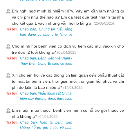
trên ứng dụng VssID khi đến
khám và không cần mang theo
Em nghi ngờ mình bị nhiễm HPV. Vậy em cần làm những gì
thẻ giấy.
và chi phí như thế nào ạ? Em đã test que test nhanh tại nhà
cho kết quả 1 vạch nhưng vẫn hơi lo lắng ạ.
(25/05/2025)
Trả lời:
Chào bạn, Chúng tôi hiểu rằng
bạn đang có những lo lắng về
nguy cơ nhiễm HPV. Tại Bệnh
viện Việt Nam - Thụy Điển Uông
Cho mình hỏi bệnh viện có dịch vụ tiêm các mũi vắc-xin cho
Bí, chúng tôi cung cấp các dịch
trẻ dưới 2 tuổi không ạ?
(05/04/2025)
vụ thăm khám và xét nghiệm
Trả lời:
Chào bạn, Bệnh viện Việt Nam -
chuyên sâu để phát hiện sớm
Thụy Điển Uông Bí hiện có triển
HPV và tầm soát ung thư cổ tử
khai dịch vụ tiêm vắc-xin cho trẻ
cung.
dưới 2 tuổi.
Xin cho em hỏi về các thông tin liên quan đến phẫu thuật cắt
túi mật tại bệnh viện: thời gian mổ, thời gian hồi phục và chi
phí dự kiến là bao nhiêu ạ?
(14/03/2025)
Trả lời:
Chào bạn, Phẫu thuật cắt túi mật
hiện nay thường được thực hiện
bằng phương pháp nội soi, đây
là một kỹ thuật ít xâm lấn, an toàn
Em muốn mua thuốc, bệnh viện mình có hỗ trợ gửi thuốc về
và phổ biến.
nhà không ạ?
(04/02/2025)
Trả lời:
Chào bạn, Hiện tại bệnh viện
không hỗ trợ gửi thuốc về nhà.