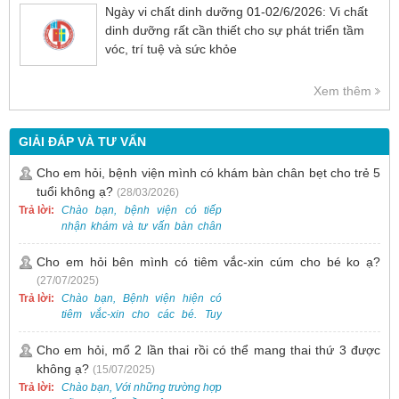
Ngày vi chất dinh dưỡng 01-02/6/2026: Vi chất
dinh dưỡng rất cần thiết cho sự phát triển tầm
vóc, trí tuệ và sức khỏe
Xem thêm
GIẢI ĐÁP VÀ TƯ VẤN
Cho em hỏi, bệnh viện mình có khám bàn chân bẹt cho trẻ 5
tuổi không ạ?
(28/03/2026)
Trả lời:
Chào bạn, bệnh viện có tiếp
nhận khám và tư vấn bàn chân
bẹt cho trẻ em, bao gồm cả trẻ 5
tuổi. Bạn có thể đưa bé đến
Cho em hỏi bên mình có tiêm vắc-xin cúm cho bé ko ạ?
Khoa Khám bệnh của bệnh viện
(27/07/2025)
để được bác sĩ chuyên khoa
Trả lời:
Chào bạn, Bệnh viện hiện có
thăm khám. Ngoài ra, để thuận
tiêm vắc-xin cho các bé. Tuy
tiện hơn, bạn có thể đặt lịch
nhiên, các loại vắc-xin thường về
khám trước qua số điện thoại:
theo từng đợt, không phải lúc
Cho em hỏi, mổ 2 lần thai rồi có thể mang thai thứ 3 được
0988 270 115. Nếu cần hỗ trợ
nào cũng có sẵn.
không ạ?
(15/07/2025)
thêm, vui lòng liên hệ qua Zalo
hoặc Fanpage Bệnh viện Việt
Trả lời:
Chào bạn, Với những trường hợp