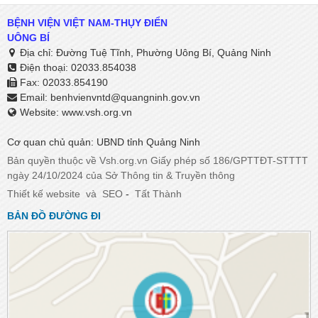
BỆNH VIỆN VIỆT NAM-THỤY ĐIỂN
UÔNG BÍ
Địa chỉ: Đường Tuệ Tĩnh, Phường Uông Bí, Quảng Ninh
Điện thoại: 02033.854038
Fax: 02033.854190
Email:
benhvienvntd@quangninh.gov.vn​​​​​​​
Website: www.vsh.org.vn
Cơ quan chủ quản: UBND tỉnh Quảng Ninh
Bản quyền thuộc về Vsh.org.vn Giấy phép số 186/GPTTĐT-STTTT
ngày 24/10/2024 của Sở Thông tin & Truyền thông
Thiết kế website
và
SEO
-
Tất Thành
BẢN ĐỒ ĐƯỜNG ĐI