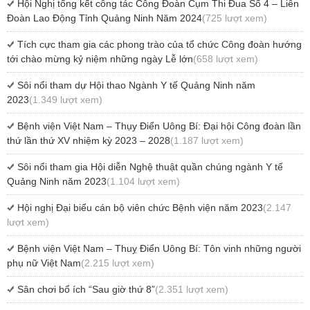
Hội Nghị tổng kết công tác Công Đoàn Cụm Thi Đua Số 4 – Liên
Đoàn Lao Động Tỉnh Quảng Ninh Năm 2024
(725 lượt xem)
Tích cực tham gia các phong trào của tổ chức Công đoàn hướng
tới chào mừng kỷ niệm những ngày Lễ lớn
(658 lượt xem)
Sôi nổi tham dự Hội thao Ngành Y tế Quảng Ninh năm
2023
(1.349 lượt xem)
Bệnh viện Việt Nam – Thụy Điển Uông Bí: Đại hội Công đoàn lần
thứ lần thứ XV nhiệm kỳ 2023 – 2028
(1.187 lượt xem)
Sôi nổi tham gia Hội diễn Nghệ thuật quần chúng ngành Y tế
Quảng Ninh năm 2023
(1.104 lượt xem)
Hội nghị Đại biểu cán bộ viên chức Bệnh viện năm 2023
(2.147
lượt xem)
Bệnh viện Việt Nam – Thuỵ Điển Uông Bí: Tôn vinh những người
phụ nữ Việt Nam
(2.215 lượt xem)
Sân chơi bổ ích “Sau giờ thứ 8”
(2.351 lượt xem)