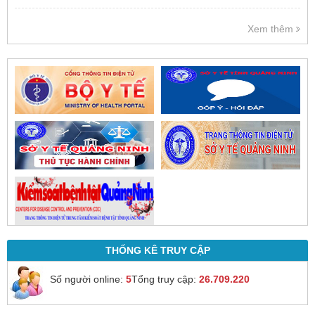
Việc cấp phát thuốc tại bệnh viện
được thực hiện theo đơn thuốc
Xem thêm
của bác sĩ sau khi thăm khám
trực tiếp.
THỐNG KÊ TRUY CẬP
Số người online:
5
Tổng truy cập:
26.709.220