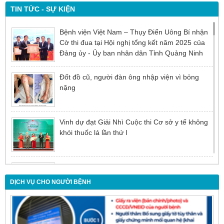
TIN TỨC - SỰ KIỆN
Bệnh viện Việt Nam – Thụy Điển Uông Bí nhận
Cờ thi đua tại Hội nghị tổng kết năm 2025 của
Đảng ủy - Ủy ban nhân dân Tỉnh Quảng Ninh
Đốt đồ cũ, người đàn ông nhập viện vì bỏng
nặng
Vinh dự đạt Giải Nhì Cuộc thi Cơ sở y tế không
khói thuốc lá lần thứ I
Đừng để tuổi tác là rào cản khiến việc điều trị bị
chậm trễ
DỊCH VỤ CHO NGƯỜI BỆNH
Nội soi mật tụy ngược dòng – Giải pháp tối ưu
cho người bệnh sỏi ống mật chủ