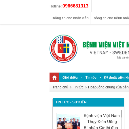
0966681313
Hotline:
Thông tin cho nhân viên
Thông tin cho bệnh nh
Giới thiệu
Tin tức
Kỹ thuật triển kh
Trang chủ
Tin tức
Hoạt động chung của bện
TIN TỨC - SỰ KIỆN
Bệnh viện Việt Nam
– Thụy Điển Uông
Bí nhận Cờ thi đua