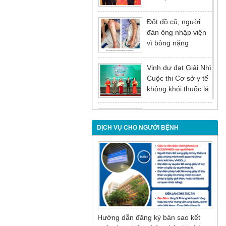
tại Hội nghị tổng kết
năm 2025 của
Đốt đồ cũ, người
Đảng ủy - Ủy ban
đàn ông nhập viện
nhân dân Tỉnh
vì bỏng nặng
Quảng Ninh
Vinh dự đạt Giải Nhì
Cuộc thi Cơ sở y tế
không khói thuốc lá
lần thứ I
Đừng để tuổi tác là
rào cản khiến việc
DỊCH VỤ CHO NGƯỜI BỆNH
điều trị bị chậm trễ
Nội soi mật tụy
ngược dòng – Giải
pháp tối ưu cho
người bệnh sỏi ống
mật chủ
Hướng dẫn đăng ký bản sao kết