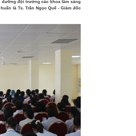
u dưỡng đội trưởng các khoa lâm sàng
p huấn là Ts. Trần Ngọc Quế - Giám đốc