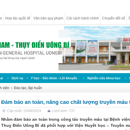
ân
Hợp tác quốc tế
Văn bản quy phạm
Cải cách hành chính
Chuyển đổi số
S
ai
Dịch vụ
Y học - Sức khỏe - Lời khuyên
Nghiên cứu khoa học
h viện
Đào tạo, tập huấn
Đảm bảo an toàn, nâng cao chất lượng truyền máu 
Cập nhật: 15/08/2024
Lượt xem: 737
Nhằm đảm bảo an toàn trong công tác truyền máu tại Bệnh viện,
Thuỵ Điển Uông Bí đã phối hợp với Viện Huyết học – Truyền 