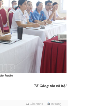
tập huấn
Tổ Công tác xã hội
Gửi email
In trang