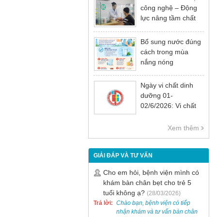
công nghệ – Động
lực nâng tầm chất
lượng khám chữa
bệnh
Bổ sung nước đúng
cách trong mùa
nắng nóng
Ngày vi chất dinh
dưỡng 01-
02/6/2026: Vi chất
dinh dưỡng rất cần
thiết cho sự phát
Xem thêm
triển tầm vóc, trí tuệ
và sức khỏe
GIẢI ĐÁP VÀ TƯ VẤN
Cho em hỏi, bệnh viện mình có
khám bàn chân bẹt cho trẻ 5
tuổi không ạ?
(28/03/2026)
Trả lời:
Chào bạn, bệnh viện có tiếp
nhận khám và tư vấn bàn chân