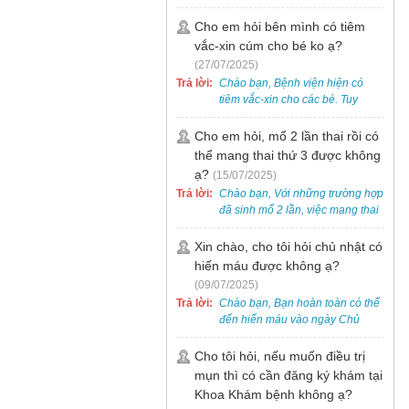
bẹt cho trẻ em, bao gồm cả trẻ 5
tuổi. Bạn có thể đưa bé đến
Cho em hỏi bên mình có tiêm
Khoa Khám bệnh của bệnh viện
vắc-xin cúm cho bé ko ạ?
để được bác sĩ chuyên khoa
(27/07/2025)
thăm khám. Ngoài ra, để thuận
Trả lời:
Chào bạn, Bệnh viện hiện có
tiện hơn, bạn có thể đặt lịch
tiêm vắc-xin cho các bé. Tuy
khám trước qua số điện thoại:
nhiên, các loại vắc-xin thường về
0988 270 115. Nếu cần hỗ trợ
theo từng đợt, không phải lúc
Cho em hỏi, mổ 2 lần thai rồi có
thêm, vui lòng liên hệ qua Zalo
nào cũng có sẵn.
thể mang thai thứ 3 được không
hoặc Fanpage Bệnh viện Việt
Nam - Thụy Điển Uông Bí.
ạ?
(15/07/2025)
Trả lời:
Chào bạn, Với những trường hợp
đã sinh mổ 2 lần, việc mang thai
lần 3 vẫn có thể thực hiện được.
Tại Bệnh viện, chúng tôi đã tiếp
Xin chào, cho tôi hỏi chủ nhật có
nhận và hỗ trợ nhiều thai phụ có
hiến máu được không ạ?
nhu cầu tương tự.
(09/07/2025)
Trả lời:
Chào bạn, Bạn hoàn toàn có thể
đến hiến máu vào ngày Chủ
Nhật.
Cho tôi hỏi, nếu muốn điều trị
mụn thì có cần đăng ký khám tại
Khoa Khám bệnh không ạ?