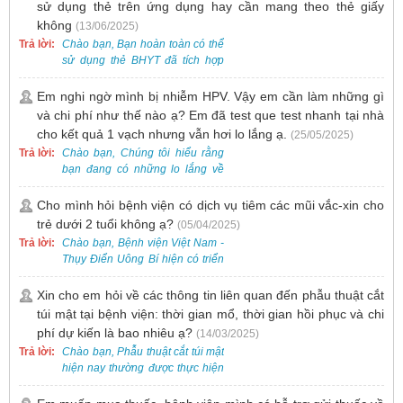
sử dụng thẻ trên ứng dụng hay cần mang theo thẻ giấy
không
(13/06/2025)
Trả lời:
Chào bạn, Bạn hoàn toàn có thể
sử dụng thẻ BHYT đã tích hợp
trên ứng dụng VssID khi đến
khám và không cần mang theo
Em nghi ngờ mình bị nhiễm HPV. Vậy em cần làm những gì
thẻ giấy.
và chi phí như thế nào ạ? Em đã test que test nhanh tại nhà
cho kết quả 1 vạch nhưng vẫn hơi lo lắng ạ.
(25/05/2025)
Trả lời:
Chào bạn, Chúng tôi hiểu rằng
bạn đang có những lo lắng về
nguy cơ nhiễm HPV. Tại Bệnh
viện Việt Nam - Thụy Điển Uông
Cho mình hỏi bệnh viện có dịch vụ tiêm các mũi vắc-xin cho
Bí, chúng tôi cung cấp các dịch
trẻ dưới 2 tuổi không ạ?
(05/04/2025)
vụ thăm khám và xét nghiệm
Trả lời:
Chào bạn, Bệnh viện Việt Nam -
chuyên sâu để phát hiện sớm
Thụy Điển Uông Bí hiện có triển
HPV và tầm soát ung thư cổ tử
khai dịch vụ tiêm vắc-xin cho trẻ
cung.
dưới 2 tuổi.
Xin cho em hỏi về các thông tin liên quan đến phẫu thuật cắt
túi mật tại bệnh viện: thời gian mổ, thời gian hồi phục và chi
phí dự kiến là bao nhiêu ạ?
(14/03/2025)
Trả lời:
Chào bạn, Phẫu thuật cắt túi mật
hiện nay thường được thực hiện
bằng phương pháp nội soi, đây
là một kỹ thuật ít xâm lấn, an toàn