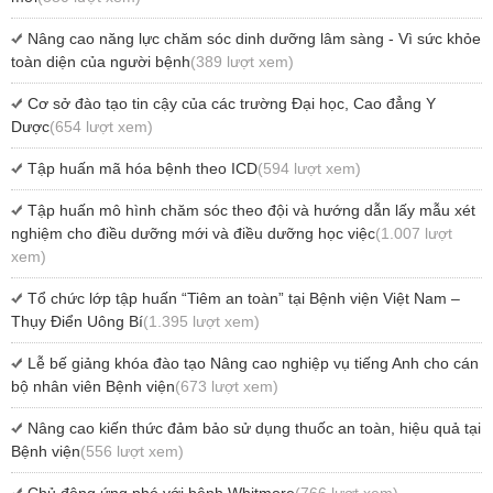
Nâng cao năng lực chăm sóc dinh dưỡng lâm sàng - Vì sức khỏe
toàn diện của người bệnh
(389 lượt xem)
Cơ sở đào tạo tin cậy của các trường Đại học, Cao đẳng Y
Dược
(654 lượt xem)
Tập huấn mã hóa bệnh theo ICD
(594 lượt xem)
Tập huấn mô hình chăm sóc theo đội và hướng dẫn lấy mẫu xét
nghiệm cho điều dưỡng mới và điều dưỡng học việc
(1.007 lượt
xem)
Tổ chức lớp tập huấn “Tiêm an toàn” tại Bệnh viện Việt Nam –
Thụy Điển Uông Bí
(1.395 lượt xem)
Lễ bế giảng khóa đào tạo Nâng cao nghiệp vụ tiếng Anh cho cán
bộ nhân viên Bệnh viện
(673 lượt xem)
Nâng cao kiến thức đảm bảo sử dụng thuốc an toàn, hiệu quả tại
Bệnh viện
(556 lượt xem)
Chủ động ứng phó với bệnh Whitmore
(766 lượt xem)