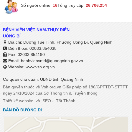
Số người online:
16
Tổng truy cập:
26.706.254
BỆNH VIỆN VIỆT NAM-THỤY ĐIỂN
UÔNG BÍ
Địa chỉ: Đường Tuệ Tĩnh, Phường Uông Bí, Quảng Ninh
Điện thoại: 02033.854038
Fax: 02033.854190
Email:
benhvienvntd@quangninh.gov.vn​​​​​​​
Website: www.vsh.org.vn
Cơ quan chủ quản: UBND tỉnh Quảng Ninh
Bản quyền thuộc về Vsh.org.vn Giấy phép số 186/GPTTĐT-STTTT
ngày 24/10/2024 của Sở Thông tin & Truyền thông
Thiết kế website
và
SEO
-
Tất Thành
BẢN ĐỒ ĐƯỜNG ĐI