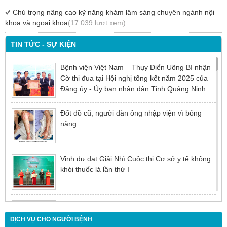
Chú trọng nâng cao kỹ năng khám lâm sàng chuyên ngành nội
khoa và ngoại khoa
(17.039 lượt xem)
TIN TỨC - SỰ KIỆN
Bệnh viện Việt Nam – Thụy Điển Uông Bí nhận
Cờ thi đua tại Hội nghị tổng kết năm 2025 của
Đảng ủy - Ủy ban nhân dân Tỉnh Quảng Ninh
Đốt đồ cũ, người đàn ông nhập viện vì bỏng
nặng
Vinh dự đạt Giải Nhì Cuộc thi Cơ sở y tế không
khói thuốc lá lần thứ I
Đừng để tuổi tác là rào cản khiến việc điều trị bị
chậm trễ
DỊCH VỤ CHO NGƯỜI BỆNH