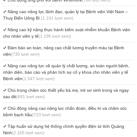
Nâng cao năng lực lãnh đạo, quản lý tại Bệnh viện Việt Nam –
Thuỵ Điển Uông Bí
(1.101 lượt xem)
Nâng cao kỹ năng thực hành kiểm soát nhiễm khuẩn Bệnh viện
cho nhân viên y tế
(1.195 lượt xem)
Đảm bảo an toàn, nâng cao chất lượng truyền máu tại Bệnh
viện
(735 lượt xem)
Nâng cao năng lực về quản lý chất lượng, an toàn người bệnh,
nhận diện, báo cáo và phân tích sự cố y khoa cho nhân viên y tế
Bệnh viện
(1.547 lượt xem)
Chú trọng chăm sóc thiết yếu bà mẹ, trẻ sơ sinh trong và ngay
sau đẻ
(691 lượt xem)
Chủ động nâng cao năng lực chẩn đoán, điều trị và chăm sóc
bệnh bạch hầu
(723 lượt xem)
Tập huấn sử dụng hệ thống chính quyền điện tử tỉnh Quảng
Ninh
(2.165 lượt xem)