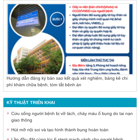
Nội soi mật tụy ngược dòng – Giải pháp tối ưu
cho người bệnh sỏi ống mật chủ
Hướng dẫn đăng ký bản sao kết quả xét nghiệm, bảng kê chi
phí khám chữa bệnh, tóm tắt bệnh án
KỸ THUẬT TRIỂN KHAI
Cứu sống người bệnh bị vỡ lách, chảy máu ổ bụng do tai nạn
giao thông
Hút mỡ nội soi và tạo hình thành bụng hoàn toàn
Lần đầu đặt cùng lúc 6 stent mạch vành cho người bệnh