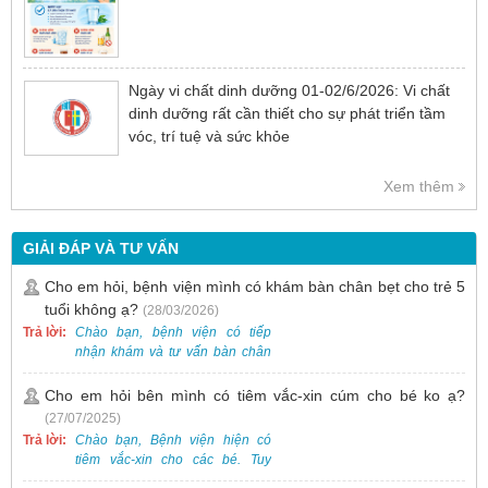
Ngày vi chất dinh dưỡng 01-02/6/2026: Vi chất
dinh dưỡng rất cần thiết cho sự phát triển tầm
vóc, trí tuệ và sức khỏe
Xem thêm
GIẢI ĐÁP VÀ TƯ VẤN
Cho em hỏi, bệnh viện mình có khám bàn chân bẹt cho trẻ 5
tuổi không ạ?
(28/03/2026)
Trả lời:
Chào bạn, bệnh viện có tiếp
nhận khám và tư vấn bàn chân
bẹt cho trẻ em, bao gồm cả trẻ 5
tuổi. Bạn có thể đưa bé đến
Cho em hỏi bên mình có tiêm vắc-xin cúm cho bé ko ạ?
Khoa Khám bệnh của bệnh viện
(27/07/2025)
để được bác sĩ chuyên khoa
Trả lời:
Chào bạn, Bệnh viện hiện có
thăm khám. Ngoài ra, để thuận
tiêm vắc-xin cho các bé. Tuy
tiện hơn, bạn có thể đặt lịch
nhiên, các loại vắc-xin thường về