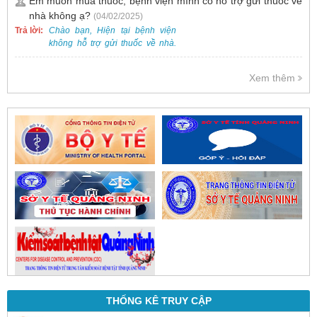
Em muốn mua thuốc, bệnh viện mình có hỗ trợ gửi thuốc về
và phổ biến.
nhà không ạ?
(04/02/2025)
Trả lời:
Chào bạn, Hiện tại bệnh viện
không hỗ trợ gửi thuốc về nhà.
Việc cấp phát thuốc tại bệnh viện
được thực hiện theo đơn thuốc
Xem thêm
của bác sĩ sau khi thăm khám
trực tiếp.
THỐNG KÊ TRUY CẬP