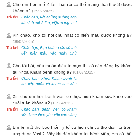
khám trước qua số điện thoại:
theo từng đợt, không phải lúc
Cho em hỏi, mổ 2 lần thai rồi có thể mang thai thứ 3 được
0988 270 115. Nếu cần hỗ trợ
nào cũng có sẵn.
không ạ?
(15/07/2025)
thêm, vui lòng liên hệ qua Zalo
hoặc Fanpage Bệnh viện Việt
Trả lời:
Chào bạn, Với những trường hợp
Nam - Thụy Điển Uông Bí.
đã sinh mổ 2 lần, việc mang thai
lần 3 vẫn có thể thực hiện được.
Tại Bệnh viện, chúng tôi đã tiếp
Xin chào, cho tôi hỏi chủ nhật có hiến máu được không ạ?
nhận và hỗ trợ nhiều thai phụ có
(09/07/2025)
nhu cầu tương tự.
Trả lời:
Chào bạn, Bạn hoàn toàn có thể
đến hiến máu vào ngày Chủ
Nhật.
Cho tôi hỏi, nếu muốn điều trị mụn thì có cần đăng ký khám
tại Khoa Khám bệnh không ạ?
(01/07/2025)
Trả lời:
Chào bạn, Khoa Khám bệnh là
nơi tiếp nhận và khám ban đầu
cho tất cả các trường hợp, bao
gồm cả điều trị mụn. Vì vậy, bạn
Xin cho em hỏi, bệnh viện có thực hiện khám sức khỏe vào
cần đăng ký khám tại Khoa
cuối tuần không ạ?
(18/06/2025)
Khám bệnh trước.
Trả lời:
Chào bạn, Bệnh viện có khám
sức khỏe theo yêu cầu vào sáng
thứ Bảy. Nếu bạn có nhu cầu, vui
lòng đặt lịch trước để được sắp
Em bị mất thẻ bảo hiểm y tế và hiện chỉ có thẻ điện tử trên
xếp thời gian phù hợp.
ứng dụng VssID. Vậy khi đến khám tại bệnh viện, em có thể