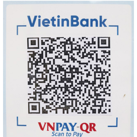
Khoa Vi sinh
Khoa Giải phẫu bệnh
Khoa Hóa sinh
Khoa Huyết học - Truyền máu
Khoa Kiểm soát nhiễm khuẩn
Phòng Kế hoạch tổng hợp
Phòng Điều dưỡng
Phòng Tài chính kế toán
Phòng Hành chính quản trị
Phòng Vật tư - Thiết bị y tế
Phòng Tổ chức cán bộ
Phòng Quản lý chất lượng
Khoa Sơ sinh
Khoa Tai Mũi Họng