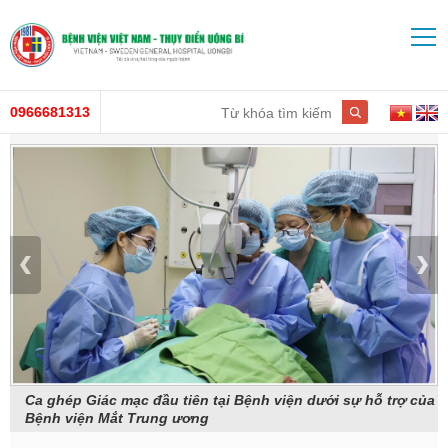
0966681313
ện
Ca ghép Giác mạc đầu tiên tại Bệnh viện dưới sự hỗ trợ của
Bệnh viện Mắt Trung ương