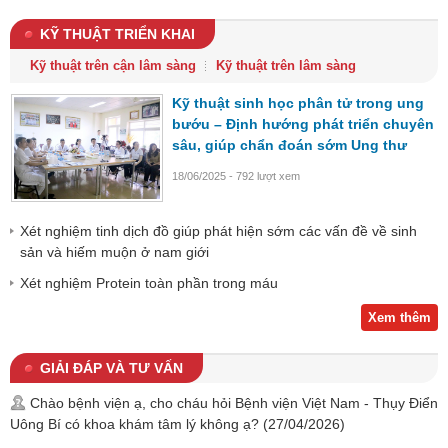
KỸ THUẬT TRIỂN KHAI
Kỹ thuật trên cận lâm sàng
Kỹ thuật trên lâm sàng
Kỹ thuật sinh học phân tử trong ung
bướu – Định hướng phát triển chuyên
sâu, giúp chẩn đoán sớm Ung thư
18/06/2025 - 792 lượt xem
Xét nghiệm tinh dịch đồ giúp phát hiện sớm các vấn đề về sinh
sản và hiếm muộn ở nam giới
Xét nghiệm Protein toàn phần trong máu
Xem thêm
GIẢI ĐÁP VÀ TƯ VẤN
Chào bệnh viện ạ, cho cháu hỏi Bệnh viện Việt Nam - Thụy Điển
Uông Bí có khoa khám tâm lý không ạ?
(27/04/2026)