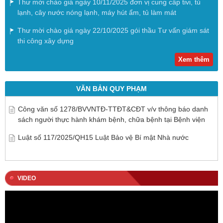
Thư mời chào giá ngày 10/11/2025 đơn vị cung cấp tivi, tủ
lạnh, cây nước nóng lạnh, máy hút ẩm, tủ làm mát
Thư mời chào giá ngày 22/10/2025 gói thầu Tư vấn giám sát
thi công xây dựng
Xem thêm
VĂN BẢN QUY PHẠM
Công văn số 1278/BVVNTĐ-TTĐT&CĐT v/v thông báo danh
sách người thực hành khám bệnh, chữa bệnh tại Bệnh viện
Luật số 117/2025/QH15 Luật Bảo vệ Bí mật Nhà nước
VIDEO