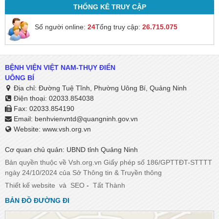
THỐNG KÊ TRUY CẬP
Số người online:
24
Tổng truy cập:
26.715.075
BỆNH VIỆN VIỆT NAM-THỤY ĐIỂN
UÔNG BÍ
Địa chỉ: Đường Tuệ Tĩnh, Phường Uông Bí, Quảng Ninh
Điện thoại: 02033.854038
Fax: 02033.854190
Email:
benhvienvntd@quangninh.gov.vn​​​​​​​
Website: www.vsh.org.vn
Cơ quan chủ quản: UBND tỉnh Quảng Ninh
Bản quyền thuộc về Vsh.org.vn Giấy phép số 186/GPTTĐT-STTTT
ngày 24/10/2024 của Sở Thông tin & Truyền thông
Thiết kế website
và
SEO
-
Tất Thành
BẢN ĐỒ ĐƯỜNG ĐI