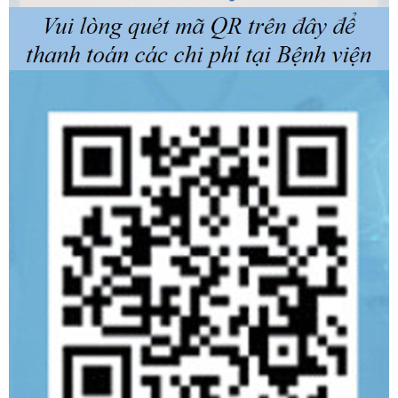
Khoa Răng Hàm Mặt
Khoa Hồi sức tích cực Nội
Khoa Y Học Cổ Truyền
Khoa Phẫu thuật - Gây mê Hồi sức
Khoa Khám bệnh
Khoa Cấp cứu
Khoa Dinh dưỡng
Khoa Hoá trị can thiệp và Chăm sóc giảm nhẹ
Khoa Phẫu trị - Xạ trị & Y học hạt nhân