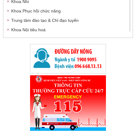
Khoa Nhi
Khoa Phục hồi chức năng
Trung tâm đào tạo & Chỉ đạo tuyến
Khoa Nội tiêu hoá
Khoa Nội tiết
Khoa Tâm thần kinh - cơ xương khớp
Khoa Ngoại Tiêu hóa và Tổng hợp
Khoa Chấn thương - Chỉnh hình và Bỏng
Khoa Ngoại thần kinh
Khoa Phẫu thuật - Can thiệp tim mạch và Lồng ngực
Khoa Điều trị theo yêu cầu
Khoa Mắt
Khoa Bệnh nhiệt đới
Khoa Chẩn đoán hình ảnh
Khoa Dược