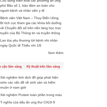
Chủ động triển khai các phương án ứng
phó Bão số 1, bảo đảm an toàn cho
người bệnh và nhân viên y tế
Bệnh viện Việt Nam – Thụy Điển Uông
Bí tích cực tham gia các khóa bồi dưỡng
về Chuyển đổi số trên nền tảng học trực
tuyến của Bộ Thông tin và truyền thông
Lan tỏa yêu thương tới bệnh nhi nhân
ngày Quốc tế Thiếu nhi 1/6
Xem thêm
ên cận lâm sàng
Kỹ thuật trên lâm sàng
Xét nghiệm tinh dịch đồ giúp phát hiện
sớm các vấn đề về sinh sản và hiếm
muộn ở nam giới
Xét nghiệm Protein toàn phần trong máu
Ý nghĩa của dấu ấn ung thư CA19-9