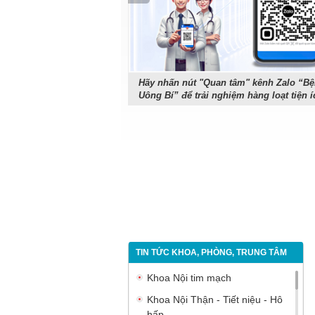
thực hiện thành công ca
Hãy nhấn nút "Quan tâm" kênh Zalo “Bệ
Uông Bí” để trải nghiệm hàng loạt tiện í
TIN TỨC KHOA, PHÒNG, TRUNG TÂM
Khoa Nội tim mạch
Khoa Nội Thận - Tiết niệu - Hô
hấp