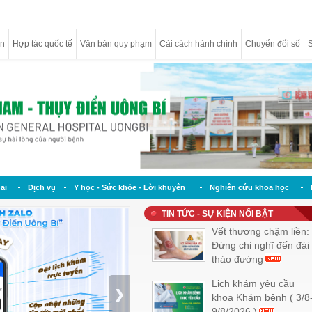
ân
Hợp tác quốc tế
Văn bản quy phạm
Cải cách hành chính
Chuyển đổi số
S
ai
Dịch vụ
Y học - Sức khỏe - Lời khuyên
Nghiên cứu khoa học
TIN TỨC - SỰ KIỆN NỔI BẬT
Vết thương chậm liền:
Đừng chỉ nghĩ đến đái
tháo đường
Lịch khám yêu cầu
khoa Khám bệnh ( 3/8
9/8/2026 )