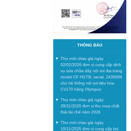
Khoa Hoá trị can thiệp và Chăm
sóc giảm nhẹ
Khoa Phẫu trị - Xạ trị & Y học hạt
nhân
THÔNG BÁO
Thư mời chào giá ngày
02/02/2026 đơn vị cung cấp dịch
vụ sửa chữa dây nội soi đại tràng
model CF-H170I; serial: 2435686
cho hệ thống nội soi tiêu hóa
CV170 hãng Olympus
Thư mời chào giá ngày
28/11/2025 đơn vị thu mua chất
thải tái chế năm 2026
Thư mời chào giá ngày
10/11/2025 đơn vị cung cấp tivi,