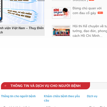
Đừng chủ quan với
cơn đau cổ gáy
Hội thi Kể chuyện về t
nh viện Việt Nam – Thuỵ Điển
Phẫu thuật tạo hình sọ não bằng Titan
tưởng, đạo đức, phon
ch
trị hiện đại
cách Hồ Chí Minh...
THÔNG TIN VÀ DỊCH VỤ CHO NGƯỜI BỆNH
Thông tin cho người bệnh
Khám chữa bệnh theo yêu
Dịch vụ
cầu