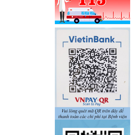
Khoa Ngoại thần kinh
Khoa Phẫu thuật - Can thiệp tim
mạch và Lồng ngực
Khoa Điều trị theo yêu cầu
Khoa Mắt
Khoa Bệnh nhiệt đới
Khoa Chẩn đoán hình ảnh
Khoa Dược
Khoa Vi sinh
Khoa Giải phẫu bệnh
Khoa Hóa sinh
Khoa Huyết học - Truyền máu
Khoa Kiểm soát nhiễm khuẩn
Phòng Kế hoạch tổng hợp
Phòng Điều dưỡng