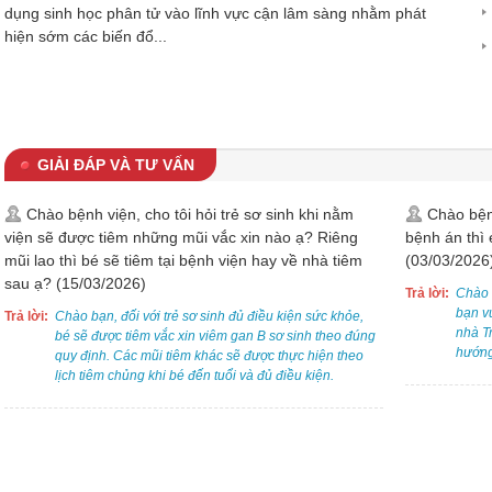
dụng sinh học phân tử vào lĩnh vực cận lâm sàng nhằm phát
hiện sớm các biến đổ...
GIẢI ĐÁP VÀ TƯ VẤN
Chào bệnh viện, cho tôi hỏi trẻ sơ sinh khi nằm
Chào bện
viện sẽ được tiêm những mũi vắc xin nào ạ? Riêng
bệnh án thì 
mũi lao thì bé sẽ tiêm tại bệnh viện hay về nhà tiêm
(03/03/2026
sau ạ?
(15/03/2026)
Trả lời:
Chào 
bạn v
Trả lời:
Chào bạn, đối với trẻ sơ sinh đủ điều kiện sức khỏe,
nhà T
bé sẽ được tiêm vắc xin viêm gan B sơ sinh theo đúng
hướng
quy định. Các mũi tiêm khác sẽ được thực hiện theo
lịch tiêm chủng khi bé đến tuổi và đủ điều kiện.