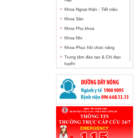
Khoa Ngoại thận - Tiết niệu
Khoa Sản
Khoa Phụ khoa
Khoa Nhi
Khoa Phục hồi chức năng
Trung tâm đào tạo & Chỉ đạo
tuyến
Khoa Nội tiêu hoá
Khoa Nội tiết
Khoa Tâm thần kinh - cơ xương
khớp
Khoa Ngoại Tiêu hóa và Tổng
hợp
Khoa Chấn thương - Chỉnh hình
và Bỏng