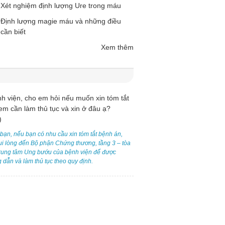
Xét nghiệm định lượng Ure trong máu
Định lượng magie máu và những điều
cần biết
Xem thêm
h viện, cho em hỏi nếu muốn xin tóm tắt
Chào bệnh viện, tôi m
em cần làm thủ tục và xin ở đâu ạ?
đơn thanh toán chi tiết t
)
thực hiện như thế nào ạ
bạn, nếu bạn có nhu cầu xin tóm tắt bệnh án,
Trả lời:
Chào bạn, hóa đơn th
ui lòng đến Bộ phận Chứng thương, tầng 3 – tòa
phí được gọi là bảng
rung tâm Ung bướu của bệnh viện để được
kê ngay tại thời điểm 
 dẫn và làm thủ tục theo quy định.
thuận tiện cho việc th