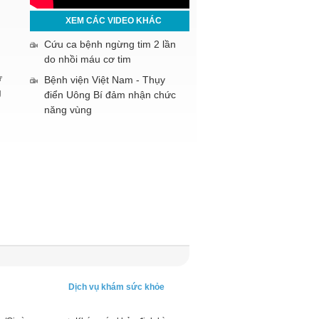
XEM CÁC VIDEO KHÁC
Cứu ca bệnh ngừng tim 2 lần
do nhồi máu cơ tim
ư
Bệnh viện Việt Nam - Thụy
ium 3D - Một phương pháp điều
Thông báo khám tất cả các ngày (Kể cả
g
điển Uông Bí đảm nhận chức
năng vùng
Dịch vụ khám sức khỏe