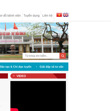
ơ đồ bệnh viện
Tuyển dụng
Liên hệ
Đào tạo & Chỉ đạo tuyến
Giải đáp và tư vấn
VIDEO
-