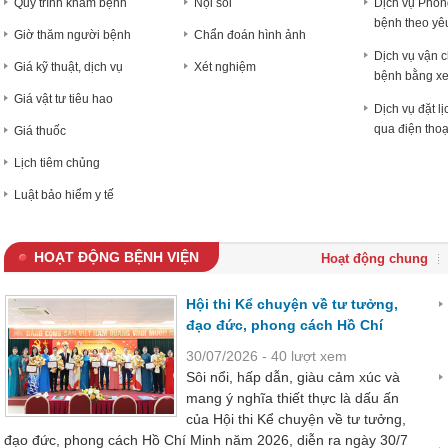
Quy trình khám bệnh
Nội soi
Dịch vụ Phò
bệnh theo yê
Giờ thăm người bệnh
Chẩn đoán hình ảnh
Dịch vụ vận 
Giá kỹ thuật, dịch vụ
Xét nghiệm
bệnh bằng x
Giá vật tư tiêu hao
Dịch vụ đặt l
qua điện thoạ
Giá thuốc
Lịch tiêm chủng
Luật bảo hiểm y tế
HOẠT ĐỘNG BỆNH VIỆN
Hoạt động chung
Hội thi Kể chuyện về tư tưởng,
đạo đức, phong cách Hồ Chí
Minh năm 2026
30/07/2026 - 40 lượt xem
Sôi nổi, hấp dẫn, giàu cảm xúc và
mang ý nghĩa thiết thực là dấu ấn
của Hội thi Kể chuyện về tư tưởng,
đạo đức, phong cách Hồ Chí Minh năm 2026, diễn ra ngày 30/7