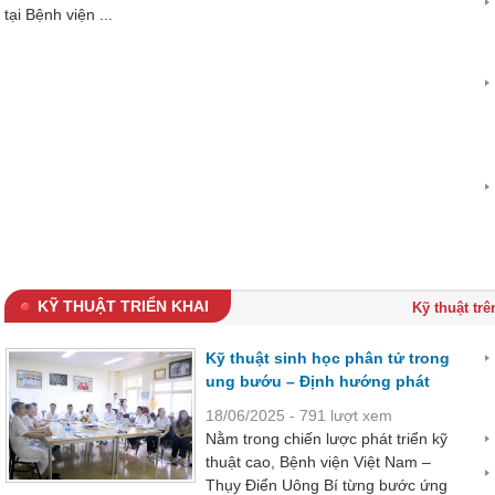
tại Bệnh viện ...
KỸ THUẬT TRIỂN KHAI
Kỹ thuật tr
Kỹ thuật sinh học phân tử trong
ung bướu – Định hướng phát
triển chuyên sâu, giúp chẩn
18/06/2025 - 791 lượt xem
đoán sớm Ung thư
Nằm trong chiến lược phát triển kỹ
thuật cao, Bệnh viện Việt Nam –
Thụy Điển Uông Bí từng bước ứng