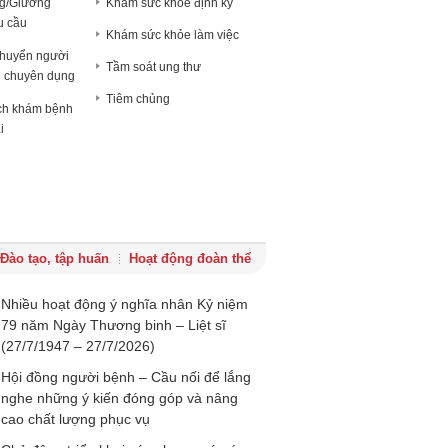
ng/Giường
Khám sức khỏe định kỳ
u cầu
Khám sức khỏe làm việc
chuyển người
Tầm soát ung thư
e chuyên dụng
Tiêm chủng
ịch khám bệnh
i
Đào tạo, tập huấn
Hoạt động đoàn thể
Nhiều hoạt động ý nghĩa nhân Kỷ niệm
79 năm Ngày Thương binh – Liệt sĩ
(27/7/1947 – 27/7/2026)
Hội đồng người bệnh – Cầu nối để lắng
nghe những ý kiến đóng góp và nâng
cao chất lượng phục vụ