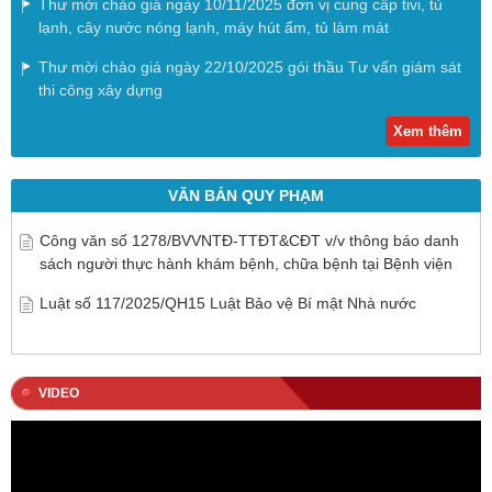
Thư mời chào giá ngày 10/11/2025 đơn vị cung cấp tivi, tủ
lạnh, cây nước nóng lạnh, máy hút ẩm, tủ làm mát
Thư mời chào giá ngày 22/10/2025 gói thầu Tư vấn giám sát
thi công xây dựng
Xem thêm
VĂN BẢN QUY PHẠM
Công văn số 1278/BVVNTĐ-TTĐT&CĐT v/v thông báo danh
sách người thực hành khám bệnh, chữa bệnh tại Bệnh viện
Luật số 117/2025/QH15 Luật Bảo vệ Bí mật Nhà nước
VIDEO