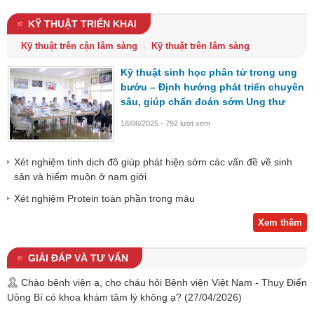
KỸ THUẬT TRIỂN KHAI
Kỹ thuật trên cận lâm sàng
Kỹ thuật trên lâm sàng
Kỹ thuật sinh học phân tử trong ung
bướu – Định hướng phát triển chuyên
sâu, giúp chẩn đoán sớm Ung thư
18/06/2025 - 792 lượt xem
Xét nghiệm tinh dịch đồ giúp phát hiện sớm các vấn đề về sinh
sản và hiếm muộn ở nam giới
Xét nghiệm Protein toàn phần trong máu
Xem thêm
GIẢI ĐÁP VÀ TƯ VẤN
Chào bệnh viện ạ, cho cháu hỏi Bệnh viện Việt Nam - Thụy Điển
Uông Bí có khoa khám tâm lý không ạ?
(27/04/2026)