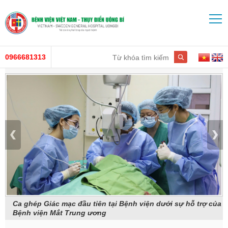
0966681313
ện
Ca ghép Giác mạc đầu tiên tại Bệnh viện dưới sự hỗ trợ của
Bệnh viện Mắt Trung ương