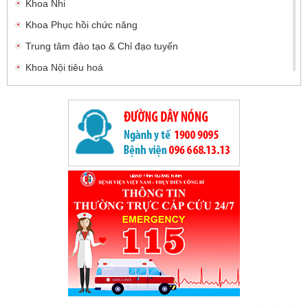
Khoa Nhi
Khoa Phục hồi chức năng
Trung tâm đào tạo & Chỉ đạo tuyến
Khoa Nội tiêu hoá
Khoa Nội tiết
Khoa Tâm thần kinh - cơ xương khớp
Khoa Ngoại Tiêu hóa và Tổng hợp
Khoa Chấn thương - Chỉnh hình và Bỏng
Khoa Ngoại thần kinh
Khoa Phẫu thuật - Can thiệp tim mạch và Lồng ngực
Khoa Điều trị theo yêu cầu
Khoa Mắt
Khoa Bệnh nhiệt đới
Khoa Chẩn đoán hình ảnh
Khoa Dược