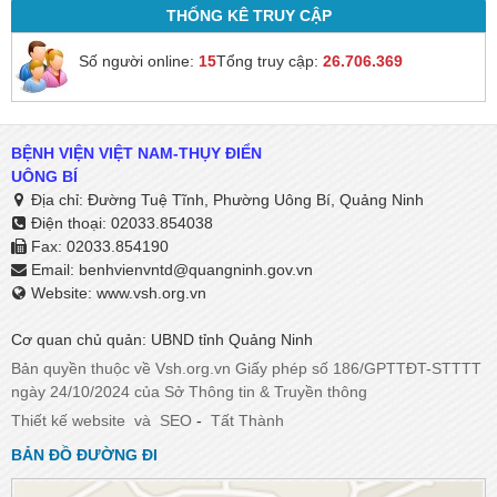
THỐNG KÊ TRUY CẬP
Số người online:
15
Tổng truy cập:
26.706.369
BỆNH VIỆN VIỆT NAM-THỤY ĐIỂN
UÔNG BÍ
Địa chỉ: Đường Tuệ Tĩnh, Phường Uông Bí, Quảng Ninh
Điện thoại: 02033.854038
Fax: 02033.854190
Email:
benhvienvntd@quangninh.gov.vn​​​​​​​
Website: www.vsh.org.vn
Cơ quan chủ quản: UBND tỉnh Quảng Ninh
Bản quyền thuộc về Vsh.org.vn Giấy phép số 186/GPTTĐT-STTTT
ngày 24/10/2024 của Sở Thông tin & Truyền thông
Thiết kế website
và
SEO
-
Tất Thành
BẢN ĐỒ ĐƯỜNG ĐI