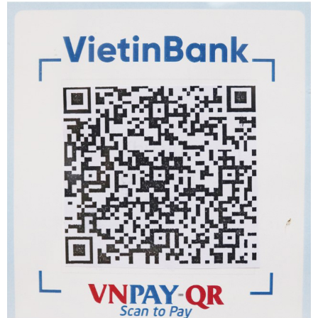
Khoa Vi sinh
Khoa Giải phẫu bệnh
Khoa Hóa sinh
Khoa Huyết học - Truyền máu
Khoa Kiểm soát nhiễm khuẩn
Phòng Kế hoạch tổng hợp
Phòng Điều dưỡng
Phòng Tài chính kế toán
Phòng Hành chính quản trị
Phòng Vật tư - Thiết bị y tế
Phòng Tổ chức cán bộ
Phòng Quản lý chất lượng
Khoa Sơ sinh
Khoa Tai Mũi Họng