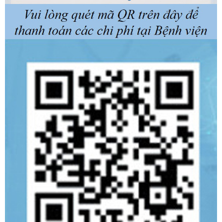
Khoa Răng Hàm Mặt
Khoa Hồi sức tích cực Nội
Khoa Y Học Cổ Truyền
Khoa Phẫu thuật - Gây mê Hồi sức
Khoa Khám bệnh
Khoa Cấp cứu
Khoa Dinh dưỡng
Khoa Hoá trị can thiệp và Chăm sóc giảm nhẹ
Khoa Phẫu trị - Xạ trị & Y học hạt nhân