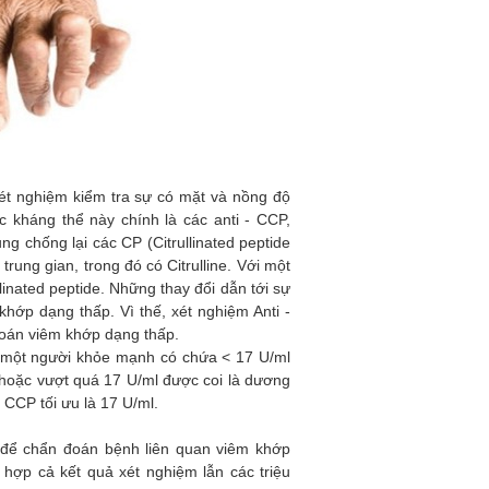
à xét nghiệm kiểm tra sự có mặt và nồng độ
 kháng thể này chính là các anti - CCP,
g chống lại các CP (Citrullinated peptide
rung gian, trong đó có Citrulline. Với một
llinated peptide. Những thay đổi dẫn tới sự
khớp dạng thấp. Vì thế, xét nghiệm Anti -
đoán viêm khớp dạng thấp.
h một người khỏe mạnh có chứa < 17 U/ml
 hoặc vượt quá 17 U/ml được coi là dương
- CCP tối ưu là 17 U/ml.
 để chẩn đoán bệnh liên quan viêm khớp
hợp cả kết quả xét nghiệm lẫn các triệu