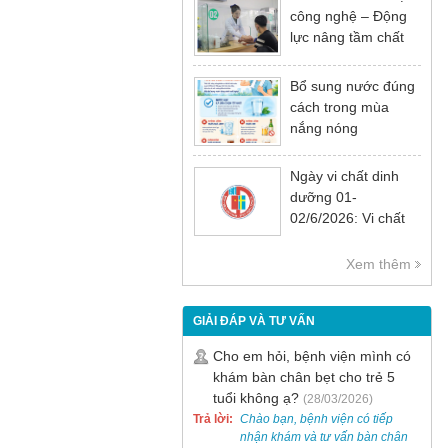
công nghệ – Động
lực nâng tầm chất
lượng khám chữa
bệnh
Bổ sung nước đúng
cách trong mùa
nắng nóng
Ngày vi chất dinh
dưỡng 01-
02/6/2026: Vi chất
dinh dưỡng rất cần
thiết cho sự phát
Xem thêm
triển tầm vóc, trí tuệ
và sức khỏe
GIẢI ĐÁP VÀ TƯ VẤN
Cho em hỏi, bệnh viện mình có
khám bàn chân bẹt cho trẻ 5
tuổi không ạ?
(28/03/2026)
Trả lời:
Chào bạn, bệnh viện có tiếp
nhận khám và tư vấn bàn chân