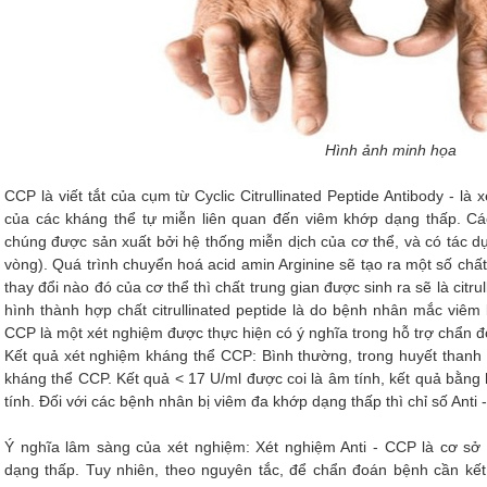
Hình ảnh minh họa
CCP là viết tắt của cụm từ Cyclic Citrullinated Peptide Antibody - l
của các kháng thể tự miễn liên quan đến viêm khớp dạng thấp. Các
chúng được sản xuất bởi hệ thống miễn dịch của cơ thể, và có tác dụn
vòng). Quá trình chuyển hoá acid amin Arginine sẽ tạo ra một số chất t
thay đổi nào đó của cơ thể thì chất trung gian được sinh ra sẽ là citru
hình thành hợp chất citrullinated peptide là do bệnh nhân mắc viêm 
CCP là một xét nghiệm được thực hiện có ý nghĩa trong hỗ trợ chẩn 
Kết quả xét nghiệm kháng thể CCP: Bình thường, trong huyết than
kháng thể CCP. Kết quả < 17 U/ml được coi là âm tính, kết quả bằng
tính. Đối với các bệnh nhân bị viêm đa khớp dạng thấp thì chỉ số Anti 
Ý nghĩa lâm sàng của xét nghiệm: Xét nghiệm Anti - CCP là cơ sở
dạng thấp. Tuy nhiên, theo nguyên tắc, để chẩn đoán bệnh cần kết 