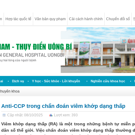
ân
Hợp tác quốc tế
Văn bản quy phạm
Cải cách hành chính
Chuyển đổi số
S
ai
Dịch vụ
Y học - Sức khỏe - Lời khuyên
Nghiên cứu khoa học
 chuyên khoa
Anti-CCP trong chẩn đoán viêm khớp dạng thấp
Cập nhật: 08/10/2025
Lượt xem: 393
Viêm khớp dạng thấp (RA) là một trong những bệnh tự miễn p
dân số thế giới. Việc chẩn đoán viêm khớp dạng thấp thường d