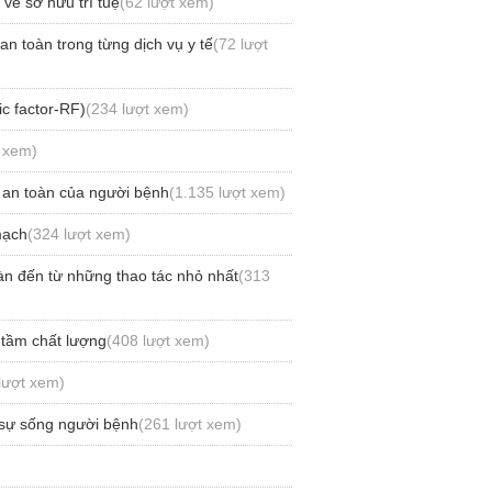
 về sở hữu trí tuệ
(62 lượt xem)
n toàn trong từng dịch vụ y tế
(72 lượt
c factor-RF)
(234 lượt xem)
t xem)
 an toàn của người bệnh
(1.135 lượt xem)
mạch
(324 lượt xem)
àn đến từ những thao tác nhỏ nhất
(313
 tầm chất lượng
(408 lượt xem)
lượt xem)
 sự sống người bệnh
(261 lượt xem)