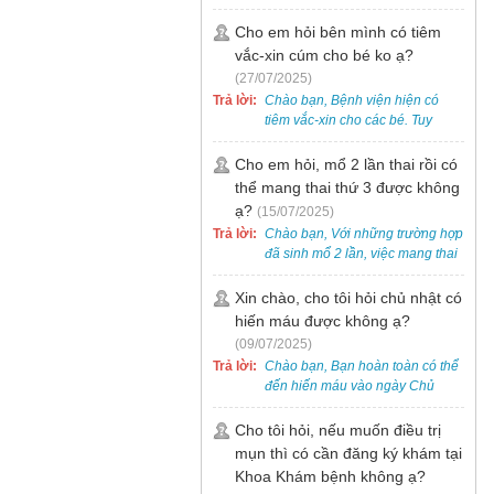
bẹt cho trẻ em, bao gồm cả trẻ 5
tuổi. Bạn có thể đưa bé đến
Cho em hỏi bên mình có tiêm
Khoa Khám bệnh của bệnh viện
vắc-xin cúm cho bé ko ạ?
để được bác sĩ chuyên khoa
(27/07/2025)
thăm khám. Ngoài ra, để thuận
Trả lời:
Chào bạn, Bệnh viện hiện có
tiện hơn, bạn có thể đặt lịch
tiêm vắc-xin cho các bé. Tuy
khám trước qua số điện thoại:
nhiên, các loại vắc-xin thường về
0988 270 115. Nếu cần hỗ trợ
theo từng đợt, không phải lúc
Cho em hỏi, mổ 2 lần thai rồi có
thêm, vui lòng liên hệ qua Zalo
nào cũng có sẵn.
thể mang thai thứ 3 được không
hoặc Fanpage Bệnh viện Việt
Nam - Thụy Điển Uông Bí.
ạ?
(15/07/2025)
Trả lời:
Chào bạn, Với những trường hợp
đã sinh mổ 2 lần, việc mang thai
lần 3 vẫn có thể thực hiện được.
Tại Bệnh viện, chúng tôi đã tiếp
Xin chào, cho tôi hỏi chủ nhật có
nhận và hỗ trợ nhiều thai phụ có
hiến máu được không ạ?
nhu cầu tương tự.
(09/07/2025)
Trả lời:
Chào bạn, Bạn hoàn toàn có thể
đến hiến máu vào ngày Chủ
Nhật.
Cho tôi hỏi, nếu muốn điều trị
mụn thì có cần đăng ký khám tại
Khoa Khám bệnh không ạ?