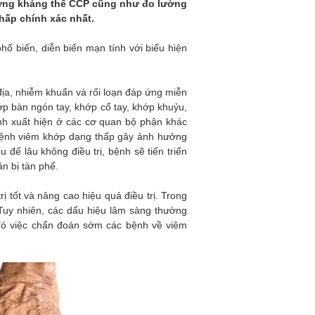
những kháng thể CCP cũng như đo lường
hấp chính xác nhất.
ổ biến, diễn biến mạn tính với biểu hiện
địa, nhiễm khuẩn và rối loạn đáp ứng miễn
p bàn ngón tay, khớp cổ tay, khớp khuỷu,
nh xuất hiện ở các cơ quan bộ phận khác
 Bệnh viêm khớp dạng thấp gây ảnh hưởng
u để lâu không điều trị, bệnh sẽ tiến triển
n bị tàn phế.
 tốt và nâng cao hiệu quả điều trị. Trong
Tuy nhiên, các dấu hiệu lâm sàng thường
 đó việc chẩn đoán sớm các bệnh về viêm