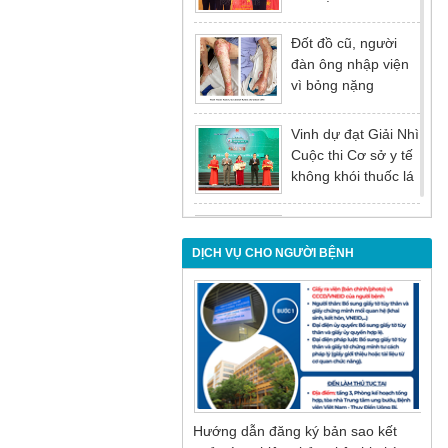
tại Hội nghị tổng kết
năm 2025 của
Đốt đồ cũ, người
Đảng ủy - Ủy ban
đàn ông nhập viện
nhân dân Tỉnh
vì bỏng nặng
Quảng Ninh
Vinh dự đạt Giải Nhì
Cuộc thi Cơ sở y tế
không khói thuốc lá
lần thứ I
Đừng để tuổi tác là
rào cản khiến việc
DỊCH VỤ CHO NGƯỜI BỆNH
điều trị bị chậm trễ
Nội soi mật tụy
ngược dòng – Giải
pháp tối ưu cho
người bệnh sỏi ống
mật chủ
Hướng dẫn đăng ký bản sao kết