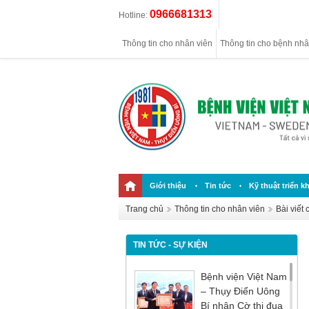
0966681313
Hotline:
Thông tin cho nhân viên
Thông tin cho bệnh nh
Giới thiệu
Tin tức
Kỹ thuật triển kh
Trang chủ
Thông tin cho nhân viên
Bài viết
TIN TỨC - SỰ KIỆN
Bệnh viện Việt Nam
– Thụy Điển Uông
Bí nhận Cờ thi đua