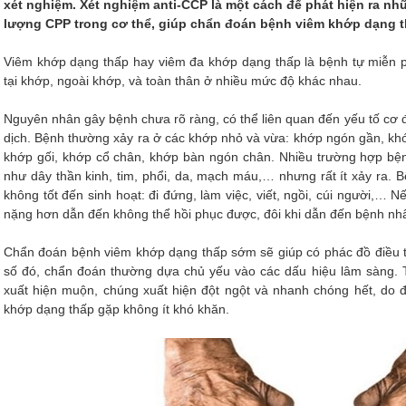
xét nghiệm. Xét nghiệm anti-CCP là một cách để phát hiện ra 
lượng CPP trong cơ thể, giúp chẩn đoán bệnh viêm khớp dạng t
Viêm khớp dạng thấp hay viêm đa khớp dạng thấp là bệnh tự miễn ph
tại khớp, ngoài khớp, và toàn thân ở nhiều mức độ khác nhau.
Nguyên nhân gây bệnh chưa rõ ràng, có thể liên quan đến yếu tố cơ 
dịch. Bệnh thường xảy ra ở các khớp nhỏ và vừa: khớp ngón gần, khớ
khớp gối, khớp cổ chân, khớp bàn ngón chân. Nhiều trường hợp bệ
như dây thần kinh, tim, phổi, da, mạch máu,… nhưng rất ít xảy ra.
không tốt đến sinh hoạt: đi đứng, làm việc, viết, ngồi, cúi người,… Nế
nặng hơn dẫn đến không thể hồi phục được, đôi khi dẫn đến bệnh nhâ
Chẩn đoán bệnh viêm khớp dạng thấp sớm sẽ giúp có phác đồ điều trị
số đó, chẩn đoán thường dựa chủ yếu vào các dấu hiệu lâm sàng. 
xuất hiện muộn, chúng xuất hiện đột ngột và nhanh chóng hết, do
khớp dạng thấp gặp không ít khó khăn.