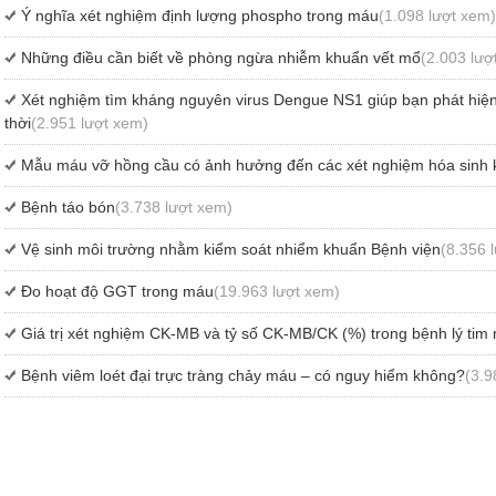
Ý nghĩa xét nghiệm định lượng phospho trong máu
(1.098 lượt xem)
Những điều cần biết về phòng ngừa nhiễm khuẩn vết mổ
(2.003 lượ
Xét nghiệm tìm kháng nguyên virus Dengue NS1 giúp bạn phát hiện
thời
(2.951 lượt xem)
Mẫu máu vỡ hồng cầu có ảnh hưởng đến các xét nghiệm hóa sinh
Bệnh táo bón
(3.738 lượt xem)
Vệ sinh môi trường nhằm kiểm soát nhiểm khuẩn Bệnh viện
(8.356 
Đo hoạt độ GGT trong máu
(19.963 lượt xem)
Giá trị xét nghiệm CK-MB và tỷ số CK-MB/CK (%) trong bệnh lý tim
Bệnh viêm loét đại trực tràng chảy máu – có nguy hiểm không?
(3.9