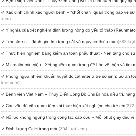
Bệnh viện Việt Nam - Thụy Điển Uông Bí siết chặt tuân thủ quy định
Xác định chính xác người bệnh – “chốt chặn” quan trọng bảo vệ sự a
xem)
Ý nghĩa của xét nghiệm định lượng nồng độ yếu tố thấp (Reuhmatoi
Transferrin – đánh giá tình trạng sắt và nguy cơ thiếu máu
(583 lượ
Thực hiện nghiêm bảng kiểm an toàn phẫu thuật - Nền tảng cho sự
Microalbumin niệu - Xét nghiệm quan trọng để bảo vệ thận và tim 
Phòng ngừa nhiễm khuẩn huyết do catheter ở trẻ sơ sinh: Sự an to
lượt xem)
Bệnh viện Việt Nam – Thụy Điển Uông Bí: Chuẩn hóa điều trị, nâng
Các vấn đề cần quan tâm khi thực hiện xét nghiệm cho trẻ em
(272 
Nỗ lực không ngừng trong công tác cấp cứu – Mỗi phút giây đều vì
Định lượng Calci trong máu
(304 lượt xem)